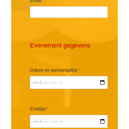
Email
*
Evenement gegevens
Datum en aanvangstijd
*
Eindtijd
*