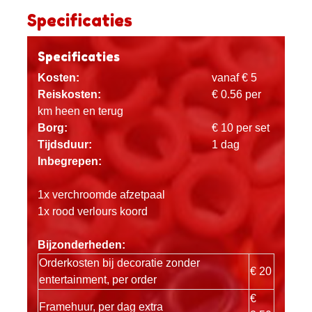
Specificaties
Specificaties
Kosten:
vanaf € 5
Reiskosten:
€ 0.56 per
km heen en terug
Borg:
€ 10 per set
Tijdsduur:
1 dag
Inbegrepen:
1x verchroomde afzetpaal
1x rood verlours koord
Bijzonderheden:
Orderkosten bij decoratie zonder
€ 20
entertainment, per order
€
Framehuur, per dag extra