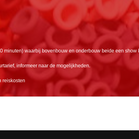
60 minuten) waarbij bovenbouw en onderbouw beide een show k
urtarief, informeer naar de mogelijkheden.
 reiskosten