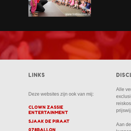
LINKS
DISC
Alle ve
Deze websites zijn ook van mij:
exclus
reiskos
CLOWN ZASSIE
prijsw
ENTERTAINMENT
SJAAK DE PIRAAT
Aan de
078BALLON