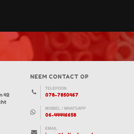
NEEM CONTACT OP
TELEFOON
n 42
078-7850467
cht
MOBIEL / WHATSAPP
06-44446658
EMAIL