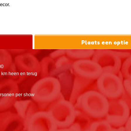
decor.
Plaats een optie
00
r km heen en terug
ersonen per show