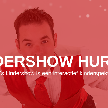
 HUMOR EN M
show vol komische interacties en magisch