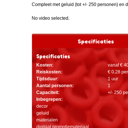
Compleet met geluid (tot +/- 250 personen) en 
No video selected.
Specificaties
Specificaties
Kosten:
vanaf € 4
Reiskosten:
€ 0.28 pe
Tijdsduur:
1 uur
Aantal personen:
1
Capaciteit:
+/- 250 p
Inbegrepen:
decor
geluid
materialen
digitaal promotiemateriaal