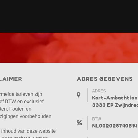
LAIMER
ADRES GEGEVENS
ADRES
rmelde tarieven zijn
Kort-Ambachtlaa
ief BTW en exclusief
3333 EP Zwijndre
ten. Fouten en
ijzigingen voorbehouden
BTW
NL002028740B14
 inhoud van deze website