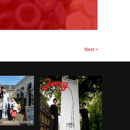
r
Next >