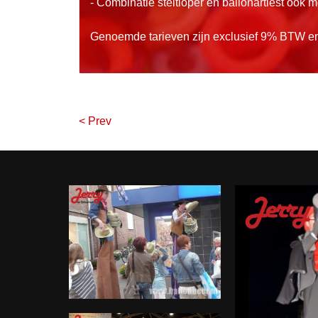
- Combinatie steltloper en ballonartiest ook mog
Genoemde tarieven zijn exclusief 9% BTW en
< Prev