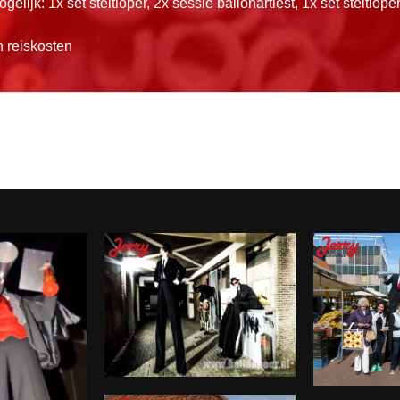
elijk: 1x set steltloper, 2x sessie ballonartiest, 1x set steltlope
 reiskosten