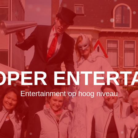
LEN OP HOOG 
oor promotieacties: niemand ziet het over 